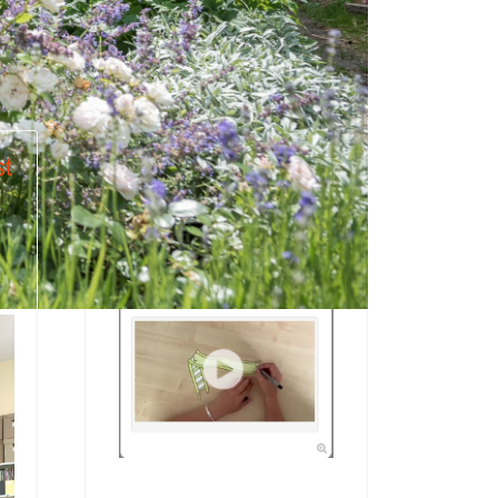
st
Erklärvideos zum
Lesekonzept