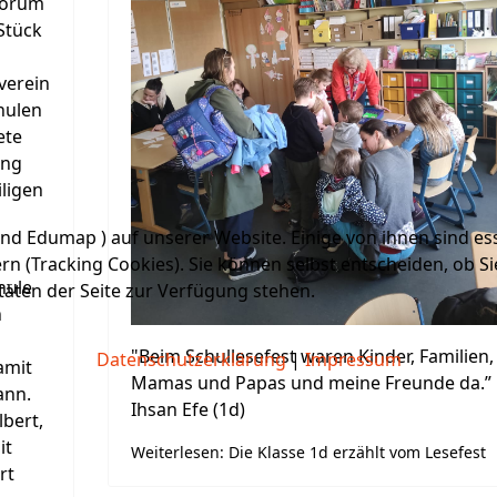
rforum
Stück
verein
hulen
ete
ang
ligen
nd Edumap ) auf unserer Website. Einige von ihnen sind ess
n (Tracking Cookies). Sie können selbst entscheiden, ob Si
hule
täten der Seite zur Verfügung stehen.
n
"Beim Schullesefest waren Kinder, Familien,
Datenschutzerklärung
|
Impressum
amit
Mamas und Papas und meine Freunde da.”
ann.
Ihsan Efe (1d)
bert,
it
Weiterlesen: Die Klasse 1d erzählt vom Lesefest
rt