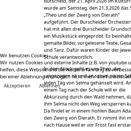
Burscheid, der 21. April 2026 Im Kultu
wurde am Samstag, den 21.3.2026 das 
„Theo und der Zwerg von Dierath“
aufgeführt. Der Burscheider Orchester
hat mit allen drei Burscheider Grundsc
ein Musikstück eingeprobt. Es beinhalt
gemalte Bilder, vorgelesene Texte, Ges
und Tanz. Dafür waren Kinder der jewei
Wir benutzen Cookies
Schule verantwortlich.
Wir nutzen Cookies und externe Inhalte (z.B. von youtube u
In dem Stück geht es um Theo, der
helfen, diese Website und die Nutzererfahrung zu verbesser
umgezogen ist und an seiner neuen Sc
bei einer Ablehnung womöglich nicht mehr alle Funktionali
jeden Tag von Selma gehänselt wird. A
Akzeptieren
Ablehnen
einem Tag nach der Schule will er die
Abkürzung durch den Wald nehmen, d
ihm Selma nicht den Weg versperren k
Da findet er in einem hohlen Baum Adal
den Zwerg von Dierath. Er nimmt ihn m
nach Hause weil er vor Frost fast erstar