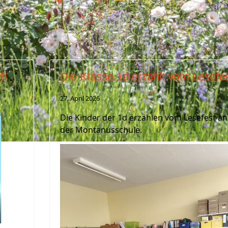
er Montanusgrundschule Burscheid
th
Die Klasse 1d erzählt vom Lesefe
27. April 2026
Die Kinder der 1d erzählen vom Lesefest an
der Montanusschule.